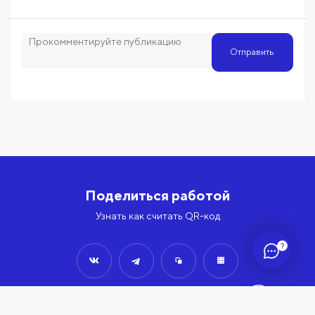
Отправить
Поделиться работой
Узнать как считать QR-код
?