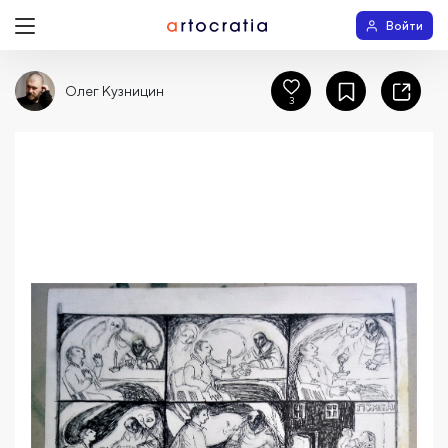
Войти
Олег Кузницин
3