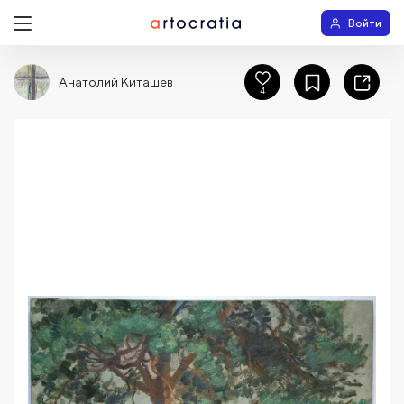
Войти
Анатолий Киташев
4