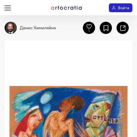
Войти
Денис Химиляйне
1