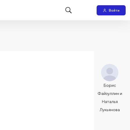
Войти
Борис
Файзуллин и
Наталья
Лукьянова