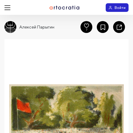
Войти
Алексей Парыгин
7