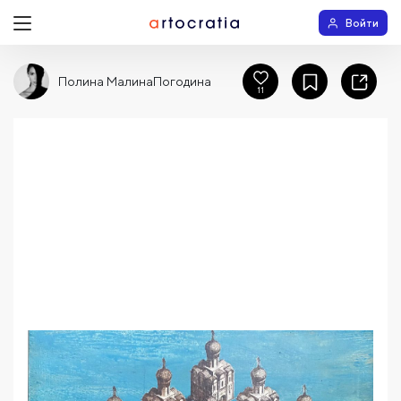
Войти
Полина МалинаПогодина
11