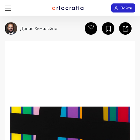
Войти
Денис Химиляйне
1