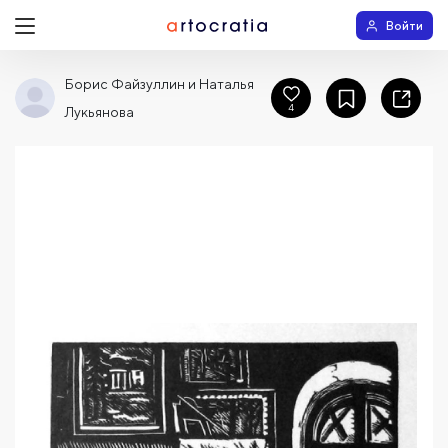
Войти
Борис Файзуллин и Наталья
4
Лукьянова