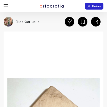
Войти
Яков Кальменс
8