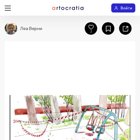
Войти
Леа Верни
2