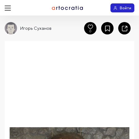
Войти
Игорь Суханов
0