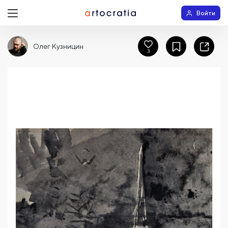
Войти
Олег Кузницин
3