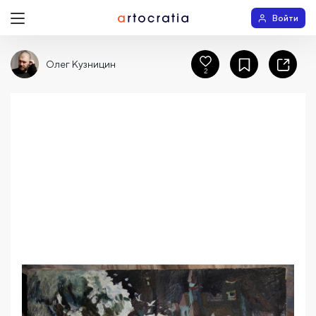
Войти
Олег Кузницин
2