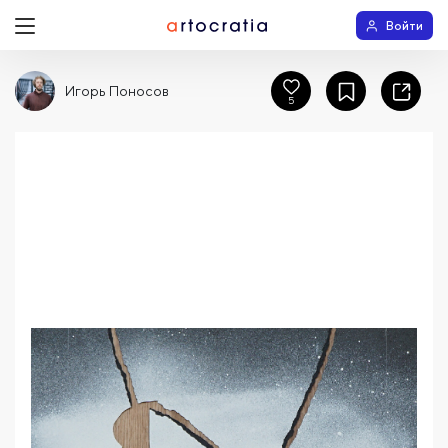
Войти
Игорь Поносов
5