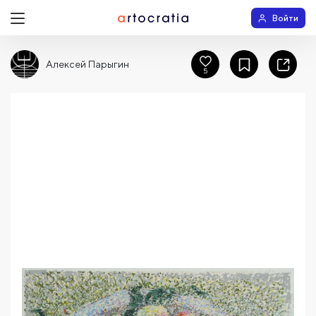
Войти
Алексей Парыгин
5