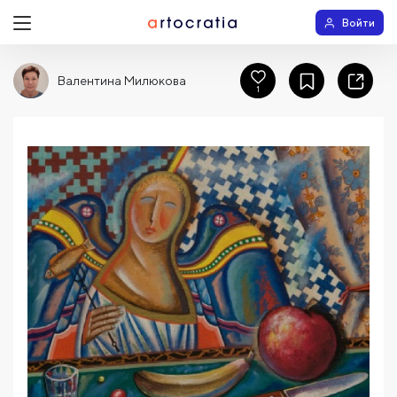
Войти
Валентина Милюкова
1