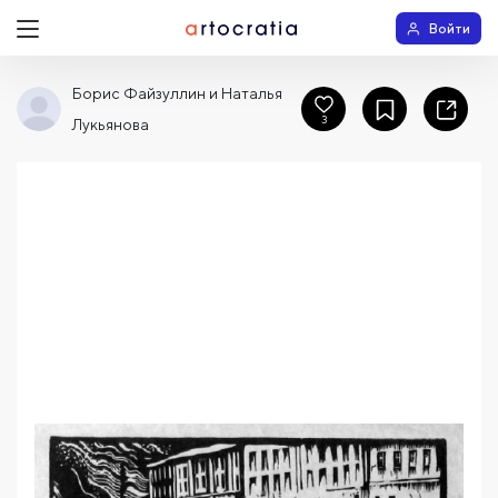
Войти
Борис Файзуллин и Наталья
3
Лукьянова