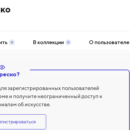
ько
ить
В коллекции
О пользователе
0
0
ресно?
для зарегистрированных пользователей
рме и получите неограниченный доступ к
иалам об искусстве.
егистрироваться