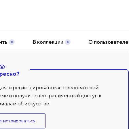
h
ить
В коллекции
О пользователе
0
0
ресно?
для зарегистрированных пользователей
рме и получите неограниченный доступ к
иалам об искусстве.
егистрироваться