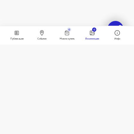
?
0
0
Публикации
События
Можно купить
В коллекции
Инфо