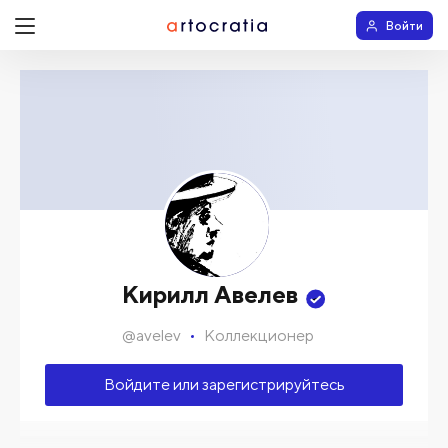
Войти
Кирилл Авелев
@
avelev
Коллекционер
Войдите или зарегистрируйтесь