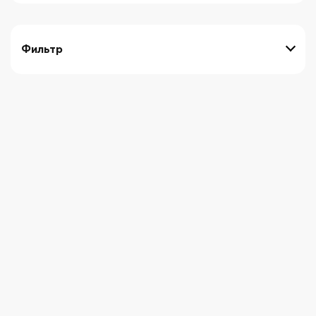
Фильтр
выберите технику
Начните вводить художника
СБРОСИТЬ ФИЛЬТРЫ