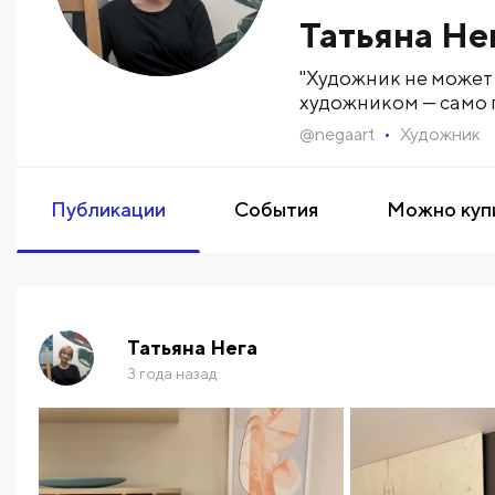
Татьяна Не
"Художник не может
художником — само п
@
negaart
Художник
Публикации
События
Можно куп
Татьяна Нега
3 года назад