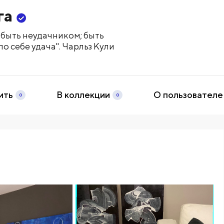
га
 быть неудачником; быть
о себе удача". Чарльз Кули
ить
В коллекции
О пользователе
0
0