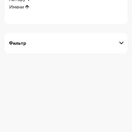
Имени
Фильтр
выберите технику
Начните вводить художника
СБРОСИТЬ ФИЛЬТРЫ