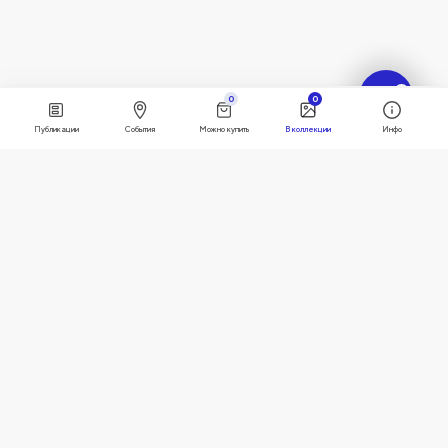
?
0
0
Публикации
События
Можно купить
В коллекции
Инфо