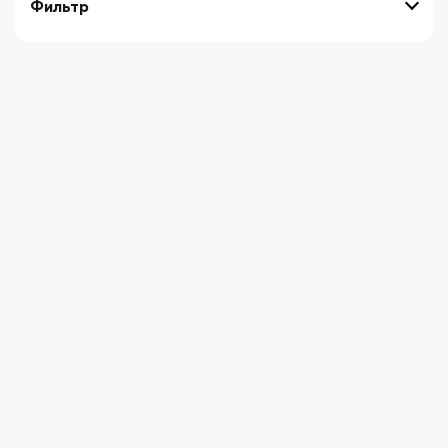
Фильтр
выберите технику
Начните вводить художника
СБРОСИТЬ ФИЛЬТРЫ