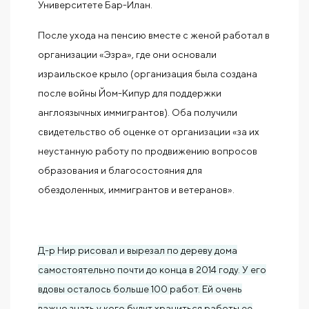
Университете Бар-Илан.
После ухода на пенсию вместе с женой работал в
организации «Эзра», где они основали
израильское крыло (организация была создана
после войны Йом-Кипур для поддержки
англоязычных иммигрантов). Оба получили
свидетельство об оценке от организации «за их
неустанную работу по продвижению вопросов
образования и благосостояния для
обездоленных, иммигрантов и ветеранов».
Д-р Нир рисовал и вырезал по дереву дома
самостоятельно почти до конца в 2014 году. У его
вдовы осталось больше 100 работ. Ей очень
важно знать у кого будут храниться работы ее