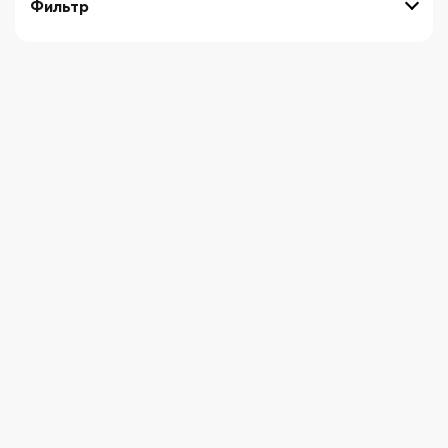
Фильтр
выберите технику
Начните вводить художника
СБРОСИТЬ ФИЛЬТРЫ