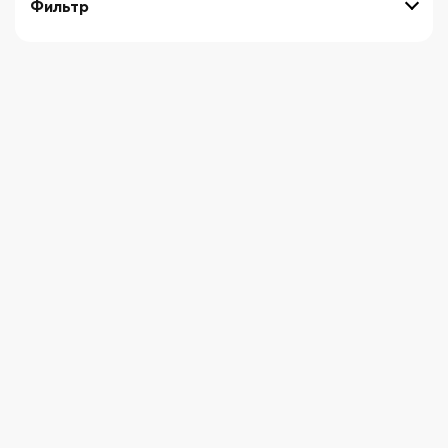
Фильтр
выберите технику
Начните вводить художника
СБРОСИТЬ ФИЛЬТРЫ