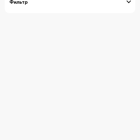
Фильтр
выберите технику
Начните вводить художника
СБРОСИТЬ ФИЛЬТРЫ