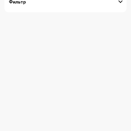
Фильтр
выберите технику
Начните вводить художника
СБРОСИТЬ ФИЛЬТРЫ