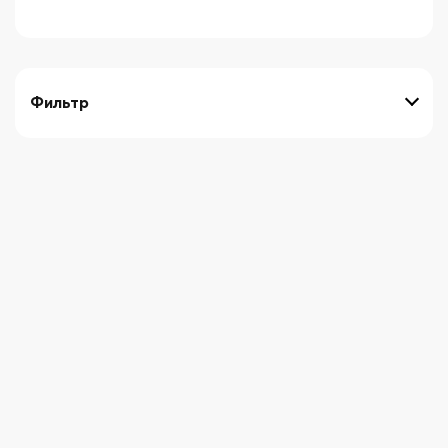
Фильтр
выберите технику
Начните вводить художника
СБРОСИТЬ ФИЛЬТРЫ