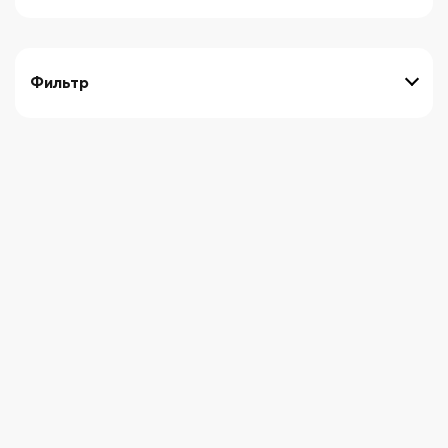
Фильтр
выберите технику
Начните вводить художника
СБРОСИТЬ ФИЛЬТРЫ