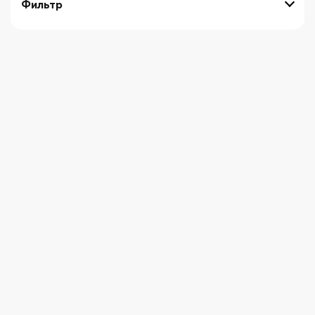
Фильтр
выберите технику
Начните вводить художника
СБРОСИТЬ ФИЛЬТРЫ