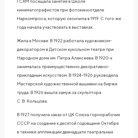
ГСХМ посещала занятия в Школе
кинематографистов при фотокиноотделе
Наркомпроса, которую окончила в 1919. С того же
года начала участвовать в выставках.
Жила в Москве. В 1922 работала художником-
декоратором в Детском кукольном театре при
Народном доме им. Петра Алексеева. В 1920-х
занималась преимущественно декоративно-
прикладным искусством. В 1924–1926 руководила
Мастерской художественной вышивки на бирже
труда. В 1926 вышла замуж за скульптора
С. В. Кольцова.
В 1927 получила заказ от ЦК Союза горнорабочих
СССР на создание к десятой годовщине Октября
в технике аппликации двенадцати театральных