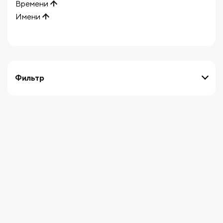
Времени
Имени
Фильтр
выберите технику
Начните вводить художника
СБРОСИТЬ ФИЛЬТРЫ