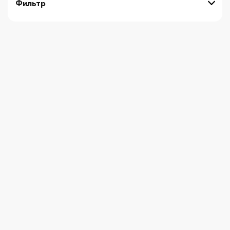
Фильтр
выберите технику
Начните вводить художника
СБРОСИТЬ ФИЛЬТРЫ