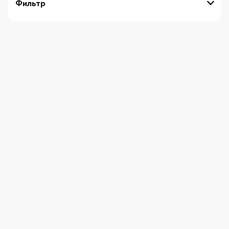
Фильтр
выберите технику
Начните вводить художника
СБРОСИТЬ ФИЛЬТРЫ