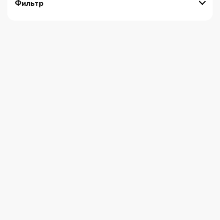
Фильтр
выберите технику
Начните вводить художника
СБРОСИТЬ ФИЛЬТРЫ