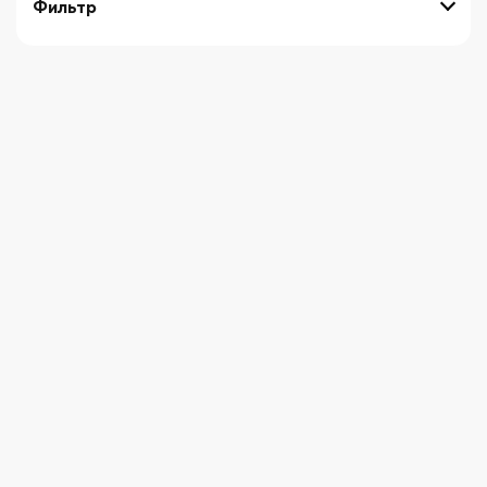
Фильтр
выберите технику
Начните вводить художника
СБРОСИТЬ ФИЛЬТРЫ