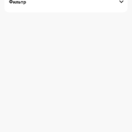
Фильтр
выберите технику
Начните вводить художника
СБРОСИТЬ ФИЛЬТРЫ