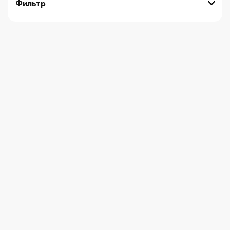
Фильтр
выберите технику
Начните вводить художника
СБРОСИТЬ ФИЛЬТРЫ