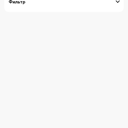
Фильтр
выберите технику
Начните вводить художника
СБРОСИТЬ ФИЛЬТРЫ