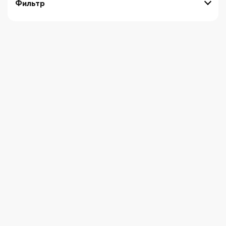
Фильтр
выберите технику
Начните вводить художника
СБРОСИТЬ ФИЛЬТРЫ