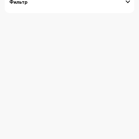
Фильтр
выберите технику
Начните вводить художника
СБРОСИТЬ ФИЛЬТРЫ