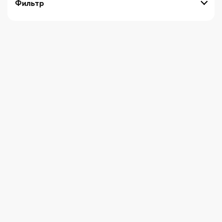
Фильтр
выберите технику
Начните вводить художника
СБРОСИТЬ ФИЛЬТРЫ