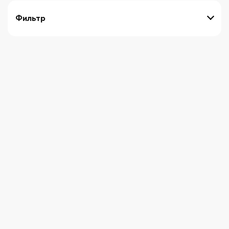
Фильтр
выберите технику
Начните вводить художника
СБРОСИТЬ ФИЛЬТРЫ