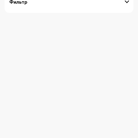
Фильтр
выберите технику
Начните вводить художника
СБРОСИТЬ ФИЛЬТРЫ