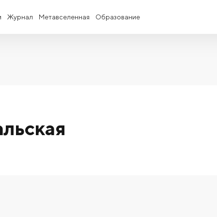
и
Журнал
Метавселенная
Образование
альская