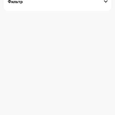
Фильтр
выберите технику
Начните вводить художника
СБРОСИТЬ ФИЛЬТРЫ