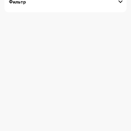
Фильтр
выберите технику
Начните вводить художника
СБРОСИТЬ ФИЛЬТРЫ